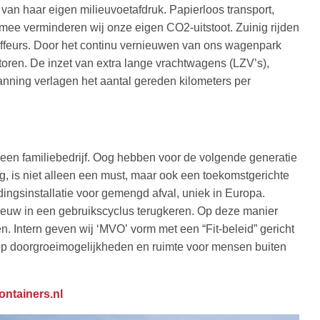
an haar eigen milieuvoetafdruk. Papierloos transport,
rmee verminderen wij onze eigen CO2-uitstoot. Zuinig rijden
uffeurs. Door het continu vernieuwen van ons wagenpark
otoren. De inzet van extra lange vrachtwagens (LZV’s),
nning verlagen het aantal gereden kilometers per
een familiebedrijf. Oog hebben voor de volgende generatie
g, is niet alleen een must, maar ook een toekomstgerichte
ingsinstallatie voor gemengd afval, uniek in Europa.
euw in een gebruikscyclus terugkeren. Op deze manier
. Intern geven wij ‘MVO’
vorm met een “Fit-beleid” gericht
lop doorgroeimogelijkheden en ruimte voor mensen buiten
ntainers.nl